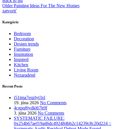
Back to list
Older
Painting Ideas For The New Homes
zatvoriť
Kategórie
Bedroom
Decoration
Design trends
Furniture
Inspiration
Inspired
Kitchen
Living Room
Nezaradené
Recent Posts
i51ima7eqzlyt3xl
19. júna 2026
No Comments
4cgpq8jvdkl67h9f
3. júna 2026
No Comments
SYSTEMATIC FAILURE:
0x254b67aef19ad6dc492484bb2c14239c8c20d224 ::
Systematic Audit: Residual Debug Mode Found