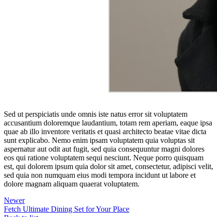
Sed ut perspiciatis unde omnis iste natus error sit voluptatem
accusantium doloremque laudantium, totam rem aperiam, eaque ipsa
quae ab illo inventore veritatis et quasi architecto beatae vitae dicta
sunt explicabo. Nemo enim ipsam voluptatem quia voluptas sit
aspernatur aut odit aut fugit, sed quia consequuntur magni dolores
eos qui ratione voluptatem sequi nesciunt. Neque porro quisquam
est, qui dolorem ipsum quia dolor sit amet, consectetur, adipisci velit,
sed quia non numquam eius modi tempora incidunt ut labore et
dolore magnam aliquam quaerat voluptatem.
Newer
Fetch Ultimate Dining Set for Your Place