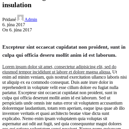
insulation
Pridané
Admin
6. júna 2017
On 6. júna 2017
Excepteur sint occaecat cupidatat non proident, sunt in
culpa qui officia deseru mollit anim id est laborum.
Lorem ipsum dolor sit amet, consectetur adipisicing elit, sed do
eiusmod tempor incididunt ut labore et dolore magna aliqua.
Ut
enim ad minim veniam, quis nostrud exercitation ullamco laboris nisi
ut aliquip ex ea commodo consequat. Duis aute irure dolor in
reprehenderit in voluptate velit esse cillum dolore eu fugiat nulla
pariatur. Excepteur sint occaecat cupidatat non proident, sunt in
culpa qui officia deserunt mollit anim id est laborum. Sed ut
perspiciatis unde omnis iste natus error sit voluptatem accusantium
doloremque laudantium, totam rem aperiam, eaque ipsa quae ab illo
inventore veritatis et quasi architecto beatae vitae dicta sunt
explicabo. Nemo enim ipsam voluptatem quia voluptas sit
aspernatur aut odit aut fugit, sed quia consequuntur magni dolores
eos qui ratione voluptatem sequi nesciunt. Neque porro quisquam