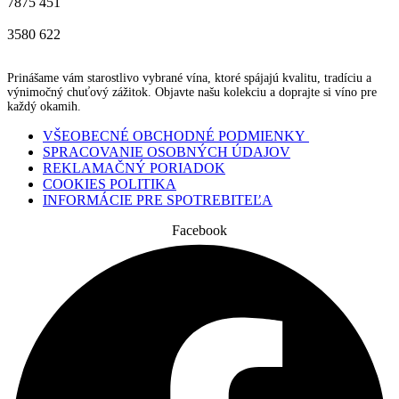
7875
451
3580
622
Prinášame vám starostlivo vybrané vína, ktoré spájajú kvalitu, tradíciu a
výnimočný chuťový zážitok. Objavte našu kolekciu a doprajte si víno pre
každý okamih.
VŠEOBECNÉ OBCHODNÉ PODMIENKY
SPRACOVANIE OSOBNÝCH ÚDAJOV
REKLAMAČNÝ PORIADOK
COOKIES POLITIKA
INFORMÁCIE PRE SPOTREBITEĽA
Facebook