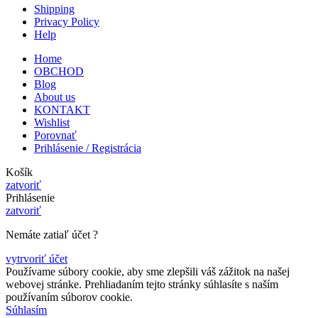
Shipping
Privacy Policy
Help
Home
OBCHOD
Blog
About us
KONTAKT
Wishlist
Porovnať
Prihlásenie / Registrácia
Košík
zatvoriť
Prihlásenie
zatvoriť
Nemáte zatiaľ účet ?
vytrvoriť účet
Používame súbory cookie, aby sme zlepšili váš zážitok na našej
webovej stránke. Prehliadaním tejto stránky súhlasíte s naším
používaním súborov cookie.
Súhlasím