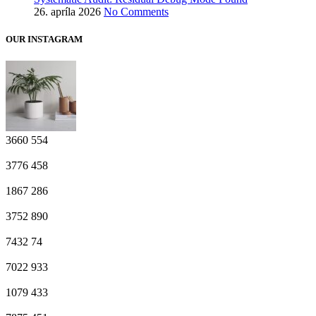
26. apríla 2026
No Comments
OUR INSTAGRAM
3660
554
3776
458
1867
286
3752
890
7432
74
7022
933
1079
433