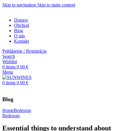
Skip to navigation
Skip to main content
Domov
Obchod
Blog
O nás
Kontakt
Prihlásenie / Registrácia
Search
Wishlist
0
items
0,00
€
Menu
0
items
0,00
€
Blog
Home
Bedroom
Bedroom
Essential things to understand about