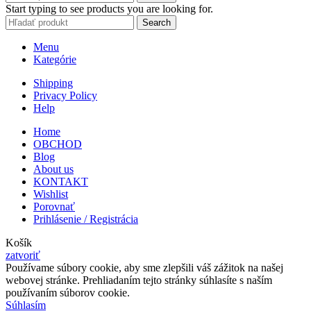
Start typing to see products you are looking for.
Search
Menu
Kategórie
Shipping
Privacy Policy
Help
Home
OBCHOD
Blog
About us
KONTAKT
Wishlist
Porovnať
Prihlásenie / Registrácia
Košík
zatvoriť
Používame súbory cookie, aby sme zlepšili váš zážitok na našej
webovej stránke. Prehliadaním tejto stránky súhlasíte s naším
používaním súborov cookie.
Súhlasím