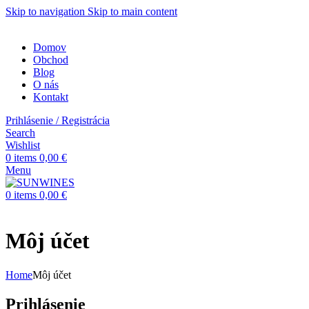
Skip to navigation
Skip to main content
Domov
Obchod
Blog
O nás
Kontakt
Prihlásenie / Registrácia
Search
Wishlist
0
items
0,00
€
Menu
0
items
0,00
€
Môj účet
Home
Môj účet
Prihlásenie