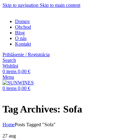
Skip to navigation
Skip to main content
Domov
Obchod
Blog
O nás
Kontakt
Prihlásenie / Registrácia
Search
Wishlist
0
items
0,00
€
Menu
0
items
0,00
€
Tag Archives: Sofa
Home
Posts Tagged "Sofa"
27
aug