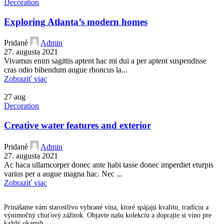
Decoration
Exploring Atlanta’s modern homes
Pridané
Admin
27. augusta 2021
Vivamus enim sagittis aptent hac mi dui a per aptent suspendisse
cras odio bibendum augue rhoncus la...
Zobraziť viac
27
aug
Decoration
Creative water features and exterior
Pridané
Admin
27. augusta 2021
Ac haca ullamcorper donec ante habi tasse donec imperdiet eturpis
varius per a augue magna hac. Nec ...
Zobraziť viac
Prinášame vám starostlivo vybrané vína, ktoré spájajú kvalitu, tradíciu a
výnimočný chuťový zážitok. Objavte našu kolekciu a doprajte si víno pre
každý okamih.