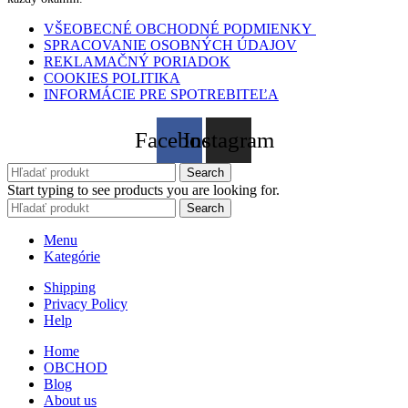
VŠEOBECNÉ OBCHODNÉ PODMIENKY
SPRACOVANIE OSOBNÝCH ÚDAJOV
REKLAMAČNÝ PORIADOK
COOKIES POLITIKA
INFORMÁCIE PRE SPOTREBITEĽA
Facebook
Instagram
Search
Start typing to see products you are looking for.
Search
Menu
Kategórie
Shipping
Privacy Policy
Help
Home
OBCHOD
Blog
About us