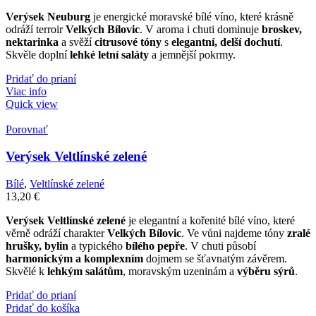
Verýsek Neuburg
je energické moravské bílé víno, které krásně
odráží terroir
Velkých Bílovic
. V aroma i chuti dominuje
broskev,
nektarinka
a svěží
citrusové tóny
s
elegantní, delší dochutí
.
Skvěle doplní
lehké letní saláty
a jemnější pokrmy.
Pridať do prianí
Viac info
Quick view
Porovnať
Verýsek Veltlínské zelené
Bílé
,
Veltlínské zelené
13,20
€
Verýsek Veltlínské zelené
je elegantní a kořenité bílé víno, které
věrně odráží charakter
Velkých Bílovic
. Ve vůni najdeme tóny
zralé
hrušky, bylin
a typického
bílého pepře
. V chuti působí
harmonickým a komplexním
dojmem se šťavnatým závěrem.
Skvělé k
lehkým salátům
, moravským uzeninám a
výběru sýrů
.
Pridať do prianí
Pridať do košíka