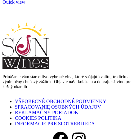
Quick view
Prinášame vám starostlivo vybrané vína, ktoré spájajú kvalitu, tradíciu a
výnimočný chuťový zážitok. Objavte našu kolekciu a doprajte si víno pre
každý okamih.
VŠEOBECNÉ OBCHODNÉ PODMIENKY
SPRACOVANIE OSOBNÝCH ÚDAJOV
REKLAMAČNÝ PORIADOK
COOKIES POLITIKA
INFORMÁCIE PRE SPOTREBITEĽA