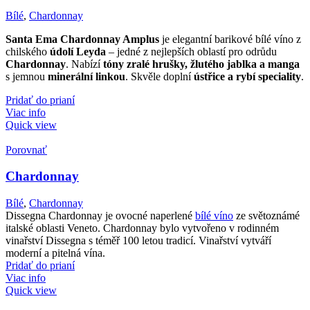
Bílé
,
Chardonnay
Santa Ema Chardonnay Amplus
je elegantní barikové bílé víno z
chilského
údolí Leyda
– jedné z nejlepších oblastí pro odrůdu
Chardonnay
. Nabízí
tóny zralé hrušky, žlutého jablka a manga
s jemnou
minerální linkou
. Skvěle doplní
ústřice a rybí speciality
.
Pridať do prianí
Viac info
Quick view
Porovnať
Chardonnay
Bílé
,
Chardonnay
Dissegna Chardonnay je ovocné naperlené
bílé víno
ze světoznámé
italské oblasti Veneto. Chardonnay bylo vytvořeno v rodinném
vinařství Dissegna s téměř 100 letou tradicí. Vinařství vytváří
moderní a pitelná vína.
Pridať do prianí
Viac info
Quick view