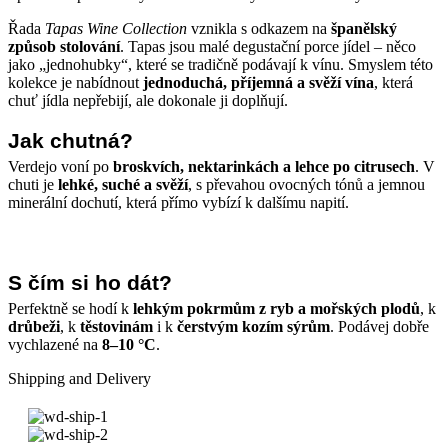
Řada
Tapas Wine Collection
vznikla s odkazem na
španělský
způsob stolování
. Tapas jsou malé degustační porce jídel – něco
jako „jednohubky“, které se tradičně podávají k vínu. Smyslem této
kolekce je nabídnout
jednoduchá, příjemná a svěží vína
, která
chuť jídla nepřebijí, ale dokonale ji doplňují.
Jak chutná?
Verdejo voní po
broskvích, nektarinkách a lehce po citrusech
. V
chuti je
lehké, suché a svěží
, s převahou ovocných tónů a jemnou
minerální dochutí, která přímo vybízí k dalšímu napití.
S čím si ho dát?
Perfektně se hodí k
lehkým pokrmům z ryb a mořských plodů
, k
drůbeži
, k
těstovinám
i k
čerstvým kozím sýrům
. Podávej dobře
vychlazené na
8–10 °C
.
Shipping and Delivery