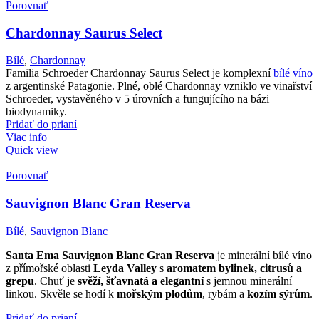
Porovnať
Chardonnay Saurus Select
Bílé
,
Chardonnay
Familia Schroeder Chardonnay Saurus Select je komplexní
bílé víno
z argentinské Patagonie. Plné, oblé Chardonnay vzniklo ve vinařství
Schroeder, vystavěného v 5 úrovních a fungujícího na bázi
biodynamiky.
Pridať do prianí
Viac info
Quick view
Porovnať
Sauvignon Blanc Gran Reserva
Bílé
,
Sauvignon Blanc
Santa Ema Sauvignon Blanc Gran Reserva
je minerální bílé víno
z přímořské oblasti
Leyda Valley
s
aromatem bylinek, citrusů a
grepu
. Chuť je
svěží, šťavnatá a elegantní
s jemnou minerální
linkou. Skvěle se hodí k
mořským plodům
, rybám a
kozím sýrům
.
Pridať do prianí