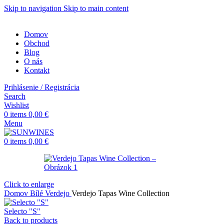
Skip to navigation
Skip to main content
Domov
Obchod
Blog
O nás
Kontakt
Prihlásenie / Registrácia
Search
Wishlist
0
items
0,00
€
Menu
0
items
0,00
€
Click to enlarge
Domov
Bílé
Verdejo
Verdejo Tapas Wine Collection
Selecto "S"
Back to products