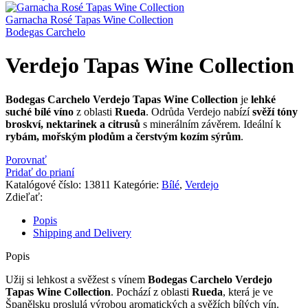
Garnacha Rosé Tapas Wine Collection
Bodegas Carchelo
Verdejo Tapas Wine Collection
Bodegas Carchelo Verdejo Tapas Wine Collection
je
lehké
suché bílé víno
z oblasti
Rueda
. Odrůda Verdejo nabízí
svěží tóny
broskví, nektarinek a citrusů
s minerálním závěrem. Ideální k
rybám, mořským plodům a čerstvým kozím sýrům
.
Porovnať
Pridať do prianí
Katalógové číslo:
13811
Kategórie:
Bílé
,
Verdejo
Zdieľať:
Popis
Shipping and Delivery
Popis
Užij si lehkost a svěžest s vínem
Bodegas Carchelo Verdejo
Tapas Wine Collection
. Pochází z oblasti
Rueda
, která je ve
Španělsku proslulá výrobou aromatických a svěžích bílých vín.