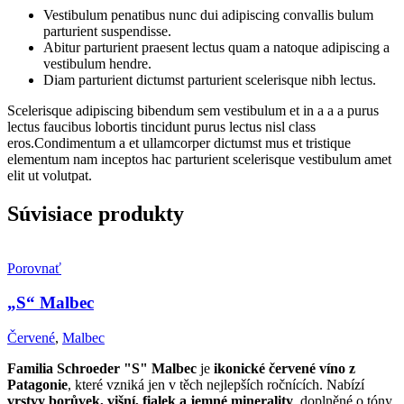
Vestibulum penatibus nunc dui adipiscing convallis bulum
parturient suspendisse.
Abitur parturient praesent lectus quam a natoque adipiscing a
vestibulum hendre.
Diam parturient dictumst parturient scelerisque nibh lectus.
Scelerisque adipiscing bibendum sem vestibulum et in a a a purus
lectus faucibus lobortis tincidunt purus lectus nisl class
eros.Condimentum a et ullamcorper dictumst mus et tristique
elementum nam inceptos hac parturient scelerisque vestibulum amet
elit ut volutpat.
Súvisiace produkty
Porovnať
„S“ Malbec
Červené
,
Malbec
Familia Schroeder "S" Malbec
je
ikonické červené víno z
Patagonie
, které vzniká jen v těch nejlepších ročnících. Nabízí
vrstvy borůvek, višní, fialek a jemné minerality
, doplněné o tóny