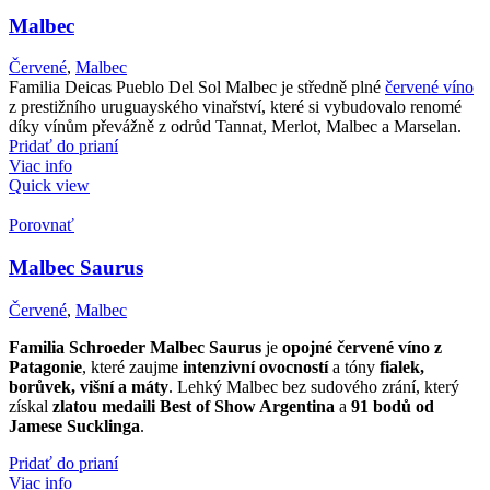
Malbec
Červené
,
Malbec
Familia Deicas Pueblo Del Sol Malbec je středně plné
červené víno
z prestižního uruguayského vinařství, které si vybudovalo renomé
díky vínům převážně z odrůd Tannat, Merlot, Malbec a Marselan.
Pridať do prianí
Viac info
Quick view
Porovnať
Malbec Saurus
Červené
,
Malbec
Familia Schroeder Malbec Saurus
je
opojné červené víno z
Patagonie
, které zaujme
intenzivní ovocností
a tóny
fialek,
borůvek, višní a máty
. Lehký Malbec bez sudového zrání, který
získal
zlatou medaili Best of Show Argentina
a
91 bodů od
Jamese Sucklinga
.
Pridať do prianí
Viac info