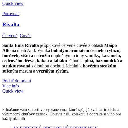
Quick view
Porovnať
Rivalta
Červené
,
Cuvée
Santa Ema Rivalta
je špičkové červené cuvée z oblasti
Maipo
Alto
na úpatí And. Vyniká
bohatým aromatem černého rybízu,
borůvek, višní a ostružin
doplněným o tóny
vanilky, karamelu,
cedrového dřeva, kakaa a tabáku
. Chuť je
plná, harmonická a
strukturovaná
s dlouhou dochutí. Ideální k
hovězím steakům
,
sušeným masům a
vyzrálým sýrům
.
Pridať do prianí
Viac info
Quick view
Prinášame vám starostlivo vybrané vína, ktoré spájajú kvalitu, tradíciu a
výnimočný chuťový zážitok. Objavte našu kolekciu a doprajte si víno pre
každý okamih.