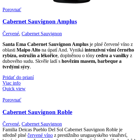
Porovnať
Cabernet Sauvignon Amplus
Červené
,
Cabernet Sauvignon
Santa Ema Cabernet Sauvignon Amplus
je plné červené víno z
oblasti
Maipo Alto
na úpatí And. Vyniká
intenzivní vůní černého
rybízu, ostružin a lékořice
, doplněnou o tóny
cedru a vanilky
z
dubového sudu. Skvěle ladí s
hovězím masem, barbeque a
tvrdými sýry
.
Pridať do prianí
Viac info
Quick view
Porovnať
Cabernet Sauvignon Roble
Červené
,
Cabernet Sauvignon
Familia Deicas Pueblo Del Sol Cabernet Sauvignon Roble je
středně plné
červené víno
z prestižního uruguayského vinařství,