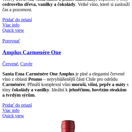
cedrového dřeva, vanilky a čokolády
. Velké víno, které si zaslouží
čas a pozornost.
Pridať do prianí
Viac info
Quick view
Porovnať
Amplus Carmenére One
Červené
,
Cuvée
Santa Ema Carménère One Amplus
je plné a elegantní červené
víno z oblasti
Peumo
– nejvyhlášenější části Chile pro odrůdu
Carménère
. Přináší komplexní vůni
moruší, višní, pepře a máty
s
tóny
čokolády a vanilky
. Ideální k
jehněčímu, hovězím steakům
a tvrdým sýrům
.
Pridať do prianí
Viac info
Quick view