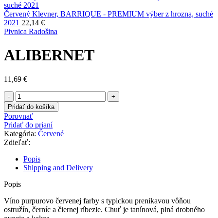
Červený Klevner, BARRIQUE - PREMIUM výber z hrozna, suché
2021
22,14
€
Pivnica Radošina
ALIBERNET
11,69
€
množstvo
ALIBERNET
Pridať do košíka
Porovnať
Pridať do prianí
Kategória:
Červené
Zdieľať:
Popis
Shipping and Delivery
Popis
Víno purpurovo červenej farby s typickou prenikavou vôňou
ostružín, černíc a čiernej ríbezle. Chuť je tanínová, plná drobného