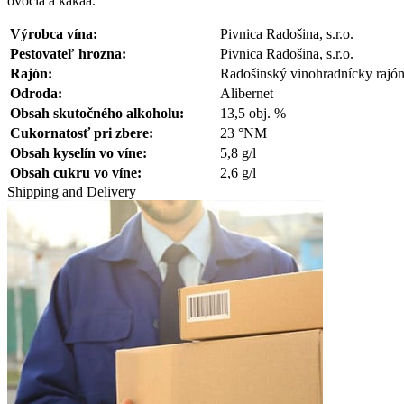
ovocia a kakaa.
Výrobca vína:
Pivnica Radošina, s.r.o.
Pestovateľ hrozna:
Pivnica Radošina, s.r.o.
Rajón:
Radošinský vinohradnícky rajó
Odroda:
Alibernet
Obsah skutočného alkoholu:
13,5 obj. %
Cukornatosť pri zbere:
23 °NM
Obsah kyselín vo víne:
5,8 g/l
Obsah cukru vo víne:
2,6 g/l
Shipping and Delivery