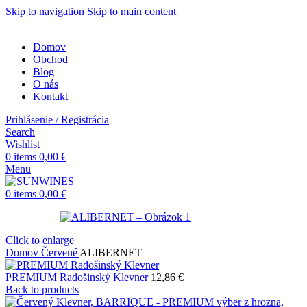
Skip to navigation
Skip to main content
Domov
Obchod
Blog
O nás
Kontakt
Prihlásenie / Registrácia
Search
Wishlist
0
items
0,00
€
Menu
0
items
0,00
€
Click to enlarge
Domov
Červené
ALIBERNET
PREMIUM Radošinský Klevner
12,86
€
Back to products