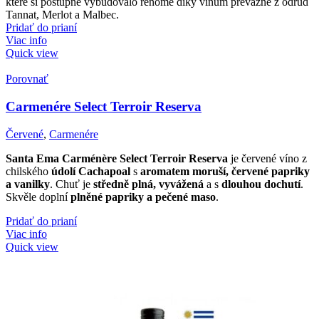
které si postupně vybudovalo renomé díky vínům převážně z odrůd
Tannat, Merlot a Malbec.
Pridať do prianí
Viac info
Quick view
Porovnať
Carmenére Select Terroir Reserva
Červené
,
Carmenére
Santa Ema Carménère Select Terroir Reserva
je červené víno z
chilského
údolí Cachapoal
s
aromatem moruší, červené papriky
a vanilky
. Chuť je
středně plná, vyvážená
a s
dlouhou dochutí
.
Skvěle doplní
plněné papriky a pečené maso
.
Pridať do prianí
Viac info
Quick view