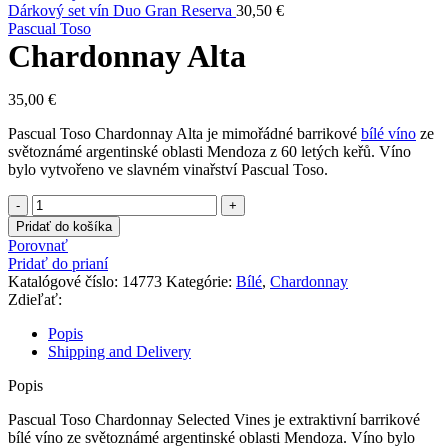
Dárkový set vín Duo Gran Reserva
30,50
€
Pascual Toso
Chardonnay Alta
35,00
€
Pascual Toso Chardonnay Alta je mimořádné barrikové
bílé víno
ze
světoznámé argentinské oblasti Mendoza z 60 letých keřů. Víno
bylo vytvořeno ve slavném vinařství Pascual Toso.
množstvo
Chardonnay
Pridať do košíka
Alta
Porovnať
Pridať do prianí
Katalógové číslo:
14773
Kategórie:
Bílé
,
Chardonnay
Zdieľať:
Popis
Shipping and Delivery
Popis
Pascual Toso Chardonnay Selected Vines je extraktivní barrikové
bílé víno ze světoznámé argentinské oblasti Mendoza. Víno bylo