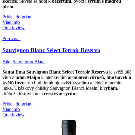
skořice
. Skvěle se hodí k
dezertům
, ovoci i
sýrům s modrou
plísní
.
Pridať do prianí
Viac info
Quick view
Porovnať
Sauvignon Blanc Select Terroir Reserva
Bílé
,
Sauvignon Blanc
Santa Ema Sauvignon Blanc Select Terroir Reserva
je svěží bílé
víno z
údolí Maipo
s intenzivním
aromatem citrusů, hluchavek a
květů bezu
. V chuti dominuje
svěží kyselina
a lehká minerální
linka. Ukázkový chilský Sauvignon Blanc! Ideální k
rybám
,
drůbeži, těstovinám a
čerstvým sýrům
.
Pridať do prianí
Viac info
Quick view