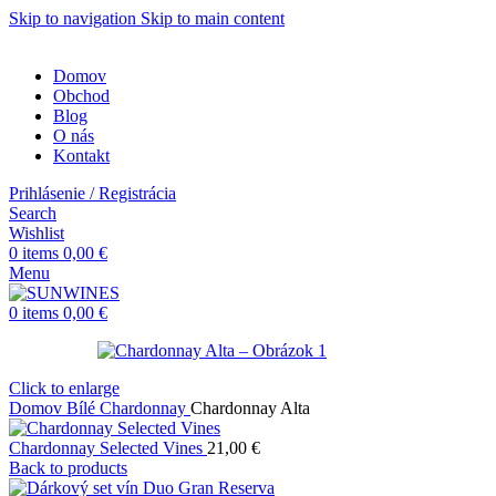
Skip to navigation
Skip to main content
Domov
Obchod
Blog
O nás
Kontakt
Prihlásenie / Registrácia
Search
Wishlist
0
items
0,00
€
Menu
0
items
0,00
€
Click to enlarge
Domov
Bílé
Chardonnay
Chardonnay Alta
Chardonnay Selected Vines
21,00
€
Back to products