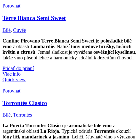
Porovnať
Terre Bianca Semi Sweet
Bílé
,
Cuvée
Cantine Pirovano Terre Bianca Semi Sweet
je
polosladké bílé
víno
z oblasti
Lombardie
. Nabízí
tóny medové hrušky, lučních
květin a citrusů
. Jemná sladkost je vyvážena
osvěžující kyselinou
,
takže víno působí lehce a harmonicky. Ideální k dezertům či ovoci.
Pridať do prianí
Viac info
Quick view
Porovnať
Torrontés Clasico
Bílé
,
Torrontés
La Puerta Torrontés Clasico
je
aromatické bílé víno
z
argentinské oblasti
La Rioja
. Typická odrůda
Torrontés
okouzlí
tóny liči, mandarinek a jasmínu
. Lehčí, šťavnaté víno s výraznou