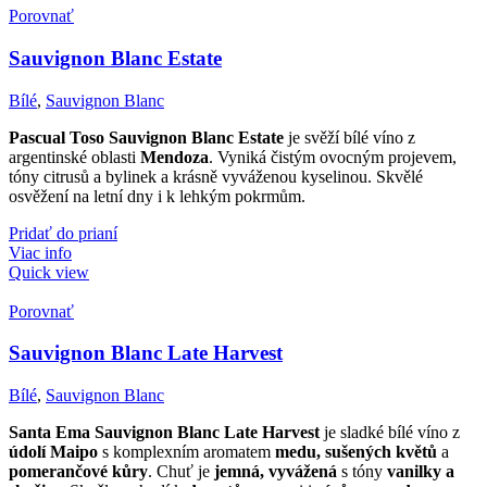
Porovnať
Sauvignon Blanc Estate
Bílé
,
Sauvignon Blanc
Pascual Toso Sauvignon Blanc Estate
je svěží bílé víno z
argentinské oblasti
Mendoza
. Vyniká čistým ovocným projevem,
tóny citrusů a bylinek a krásně vyváženou kyselinou. Skvělé
osvěžení na letní dny i k lehkým pokrmům.
Pridať do prianí
Viac info
Quick view
Porovnať
Sauvignon Blanc Late Harvest
Bílé
,
Sauvignon Blanc
Santa Ema Sauvignon Blanc Late Harvest
je sladké bílé víno z
údolí Maipo
s komplexním aromatem
medu, sušených květů
a
pomerančové kůry
. Chuť je
jemná, vyvážená
s tóny
vanilky a