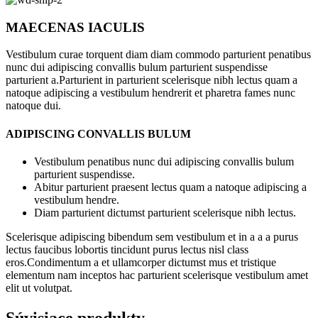
MAECENAS IACULIS
Vestibulum curae torquent diam diam commodo parturient penatibus
nunc dui adipiscing convallis bulum parturient suspendisse
parturient a.Parturient in parturient scelerisque nibh lectus quam a
natoque adipiscing a vestibulum hendrerit et pharetra fames nunc
natoque dui.
ADIPISCING CONVALLIS BULUM
Vestibulum penatibus nunc dui adipiscing convallis bulum
parturient suspendisse.
Abitur parturient praesent lectus quam a natoque adipiscing a
vestibulum hendre.
Diam parturient dictumst parturient scelerisque nibh lectus.
Scelerisque adipiscing bibendum sem vestibulum et in a a a purus
lectus faucibus lobortis tincidunt purus lectus nisl class
eros.Condimentum a et ullamcorper dictumst mus et tristique
elementum nam inceptos hac parturient scelerisque vestibulum amet
elit ut volutpat.
Súvisiace produkty