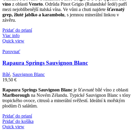
víno
z oblasti
Veneto
. Odrůda Pinot Grigio (Rulandské šedé) patří
mezi nejoblíbenější italská vína. Ve vůni a chuti najdete
šťavnatý
grep, žluté jablko a karambolu
, s jemnou minerální linkou v
závěru.
Pridať do prianí
Viac info
Quick view
Porovnať
Rapaura Springs Sauvignon Blanc
Bílé
,
Sauvignon Blanc
19,50
€
Rapaura Springs Sauvignon Blanc
je šťavnaté bílé víno z oblasti
Marlborough
na Novém Zélandu. Typické Sauvignon Blanc s tóny
tropického ovoce, citrusů a minerální svěžestí. Ideální k mořským
plodům či salátům.
Pridať do prianí
Pridať do košíka
Quick view