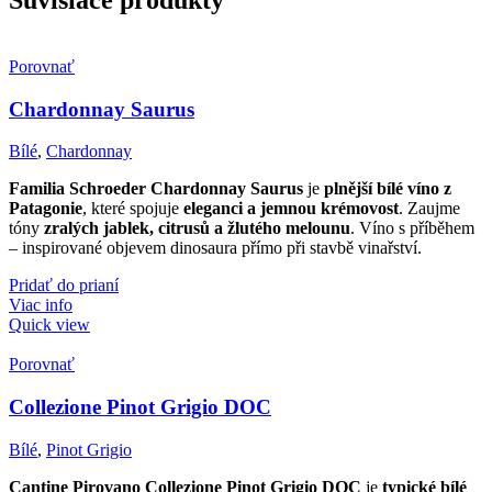
Porovnať
Chardonnay Saurus
Bílé
,
Chardonnay
Familia Schroeder Chardonnay Saurus
je
plnější bílé víno z
Patagonie
, které spojuje
eleganci a jemnou krémovost
. Zaujme
tóny
zralých jablek, citrusů a žlutého melounu
. Víno s příběhem
– inspirované objevem dinosaura přímo při stavbě vinařství.
Pridať do prianí
Viac info
Quick view
Porovnať
Collezione Pinot Grigio DOC
Bílé
,
Pinot Grigio
Cantine Pirovano Collezione Pinot Grigio DOC
je
typické bílé