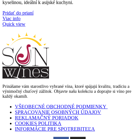
kyselinou, ideální k asijské kuchyni.
Pridať do prianí
Viac info
Quick view
Prinášame vám starostlivo vybrané vína, ktoré spájajú kvalitu, tradíciu a
výnimočný chuťový zážitok. Objavte našu kolekciu a doprajte si víno pre
každý okamih.
VŠEOBECNÉ OBCHODNÉ PODMIENKY
SPRACOVANIE OSOBNÝCH ÚDAJOV
REKLAMAČNÝ PORIADOK
COOKIES POLITIKA
INFORMÁCIE PRE SPOTREBITEĽA