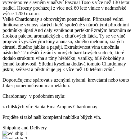
vytvořeno ve slavném vinařství Pascual Toso s více než 130 letou
tradicí. Hrozny pocházejí z více než 60 leté vinice v nadmořské
výšce 1200 m.n.m.
Velké Chardonnay s obrovským potenciálem. Přirozeně velmi
limitované výnosy starých keřů společně s náročnými přírodními
podmínky úpatí And daly vzniknout perfektně zralým hroznům se
širokou paletou aromatických a chuťových látek. Ty se ve víně
projevují vyváženými tóny ananasu, žlutého melounu, zralých
citrusů, žlutého jablka a papáji. Extraktivnost vína umožnila
následné 12 měsíční zrání v nových barrikových sudech, které
dodalo strukturu vína s tóny hřebíčku, vanilky, bílé čokolády a
jemné kouřovosti. Střední kyselina dodává tomuto Chardonnay
jiskru, svěžest a předurčuje jej k více než 10 letému zrání.
Doporučujeme spárovat s uzenými rybami, krevetami nebo touto
Juker pomerančovou marmeládou.
Chardonnay v podobném stylu:
z chilských vín: Santa Ema Amplus Chardonnay
Projděte si také naši kompletní nabídku bílých vín.
Shipping and Delivery