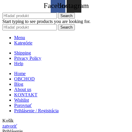
Facebook
Instagram
Search
Start typing to see products you are looking for.
Search
Menu
Kategórie
Shipping
Privacy Policy
Help
Home
OBCHOD
Blog
About us
KONTAKT
Wishlist
Porovnať
Prihlásenie / Registrácia
Košík
zatvoriť
Prihlásenie