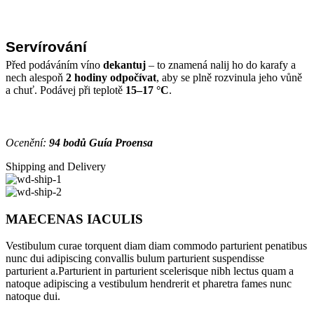
Servírování
Před podáváním víno
dekantuj
– to znamená nalij ho do karafy a
nech alespoň
2 hodiny odpočívat
, aby se plně rozvinula jeho vůně
a chuť. Podávej při teplotě
15–17 °C
.
Ocenění:
94 bodů Guía Proensa
Shipping and Delivery
MAECENAS IACULIS
Vestibulum curae torquent diam diam commodo parturient penatibus
nunc dui adipiscing convallis bulum parturient suspendisse
parturient a.Parturient in parturient scelerisque nibh lectus quam a
natoque adipiscing a vestibulum hendrerit et pharetra fames nunc
natoque dui.