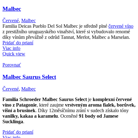
Malbec
Červené
,
Malbec
Familia Deicas Pueblo Del Sol Malbec je středně plné
červené víno
z prestižního uruguayského vinařství, které si vybudovalo renomé
díky vínům převážně z odrůd Tannat, Merlot, Malbec a Marselan.
Pridať do prianí
Viac info
Quick view
Porovnať
Malbec Saurus Select
Červené
,
Malbec
Familia Schroeder Malbec Saurus Select
je
komplexní červené
víno z Patagonie
, které zaujme
vrstveným aroma fialek, borůvek,
višní a brusinek
. Díky 12měsíčnímu zrání v sudech získalo tóny
vanilky, kakaa a karamelu
. Oceněné
91 body od Jamese
Sucklinga
.
Pridať do prianí
Viac info