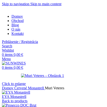
Skip to navigation
Skip to main content
Domov
Obchod
Blog
O nás
Kontakt
Prihlásenie / Registrácia
Search
Wishlist
0
items
0,00
€
Menu
0
items
0,00
€
Click to enlarge
Domov
Červené
Monastrell
Muri Veteres
EYA Monastrell
Back to products