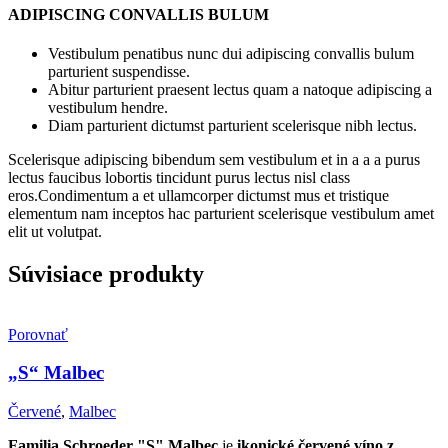
ADIPISCING CONVALLIS BULUM
Vestibulum penatibus nunc dui adipiscing convallis bulum
parturient suspendisse.
Abitur parturient praesent lectus quam a natoque adipiscing a
vestibulum hendre.
Diam parturient dictumst parturient scelerisque nibh lectus.
Scelerisque adipiscing bibendum sem vestibulum et in a a a purus
lectus faucibus lobortis tincidunt purus lectus nisl class
eros.Condimentum a et ullamcorper dictumst mus et tristique
elementum nam inceptos hac parturient scelerisque vestibulum amet
elit ut volutpat.
Súvisiace produkty
Porovnať
„S“ Malbec
Červené
,
Malbec
Familia Schroeder "S" Malbec
je
ikonické červené víno z