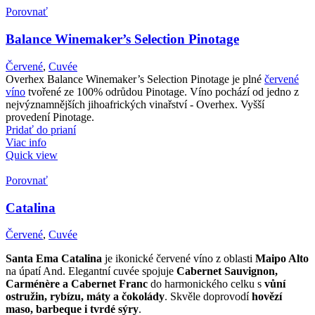
Porovnať
Balance Winemaker’s Selection Pinotage
Červené
,
Cuvée
Overhex Balance Winemaker’s Selection Pinotage je plné
červené
víno
tvořené ze 100% odrůdou Pinotage. Víno pochází od jedno z
nejvýznamnějších jihoafrických vinařství - Overhex. Vyšší
provedení Pinotage.
Pridať do prianí
Viac info
Quick view
Porovnať
Catalina
Červené
,
Cuvée
Santa Ema Catalina
je ikonické červené víno z oblasti
Maipo Alto
na úpatí And. Elegantní cuvée spojuje
Cabernet Sauvignon,
Carménère a Cabernet Franc
do harmonického celku s
vůní
ostružin, rybízu, máty a čokolády
. Skvěle doprovodí
hovězí
maso, barbeque i tvrdé sýry
.