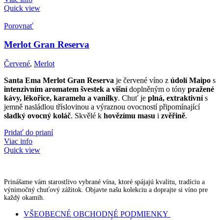
Quick view
Porovnať
Merlot Gran Reserva
Červené
,
Merlot
Santa Ema Merlot Gran Reserva
je červené víno z
údolí Maipo
s
intenzivním aromatem švestek a višní
doplněným o tóny
pražené
kávy, lékořice, karamelu a vanilky
. Chuť je
plná, extraktivní
s
jemně nasládlou tříslovinou a výraznou ovocností připomínající
sladký ovocný koláč
. Skvělé k
hovězímu masu
i
zvěřině
.
Pridať do prianí
Viac info
Quick view
Prinášame vám starostlivo vybrané vína, ktoré spájajú kvalitu, tradíciu a
výnimočný chuťový zážitok. Objavte našu kolekciu a doprajte si víno pre
každý okamih.
VŠEOBECNÉ OBCHODNÉ PODMIENKY