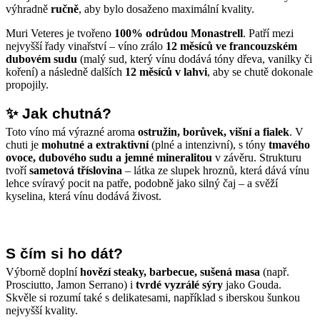
výhradně
ručně
, aby bylo dosaženo maximální kvality.
Muri Veteres je tvořeno
100% odrůdou Monastrell
. Patří mezi
nejvyšší řady vinařství – víno zrálo
12 měsíců ve francouzském
dubovém sudu
(malý sud, který vínu dodává tóny dřeva, vanilky či
koření) a následně dalších
12 měsíců v lahvi
, aby se chutě dokonale
propojily.
✨ Jak chutná?
Toto víno má výrazné aroma
ostružin, borůvek, višní a fialek
. V
chuti je
mohutné a extraktivní
(plné a intenzivní), s tóny
tmavého
ovoce, dubového sudu a jemné mineralitou
v závěru. Strukturu
tvoří
sametová tříslovina
– látka ze slupek hroznů, která dává vínu
lehce svíravý pocit na patře, podobně jako silný čaj – a svěží
kyselina, která vínu dodává živost.
S čím si ho dát?
Výborně doplní
hovězí steaky, barbecue, sušená masa
(např.
Prosciutto, Jamon Serrano) i
tvrdé vyzrálé sýry
jako Gouda.
Skvěle si rozumí také s delikatesami, například s iberskou šunkou
nejvyšší kvality.