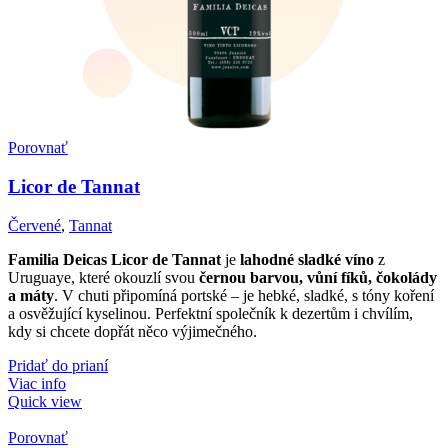
Porovnať
Licor de Tannat
Červené
,
Tannat
Familia Deicas Licor de Tannat
je
lahodné sladké víno
z
Uruguaye, které okouzlí svou
černou barvou, vůní fíků, čokolády
a máty
. V chuti připomíná portské – je hebké, sladké, s tóny koření
a osvěžující kyselinou. Perfektní společník k dezertům i chvílím,
kdy si chcete dopřát něco výjimečného.
Pridať do prianí
Viac info
Quick view
Porovnať