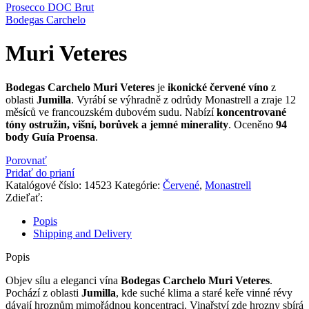
Prosecco DOC Brut
Bodegas Carchelo
Muri Veteres
Bodegas Carchelo Muri Veteres
je
ikonické červené víno
z
oblasti
Jumilla
. Vyrábí se výhradně z odrůdy Monastrell a zraje 12
měsíců ve francouzském dubovém sudu. Nabízí
koncentrované
tóny ostružin, višní, borůvek a jemné minerality
. Oceněno
94
body Guía Proensa
.
Porovnať
Pridať do prianí
Katalógové číslo:
14523
Kategórie:
Červené
,
Monastrell
Zdieľať:
Popis
Shipping and Delivery
Popis
Objev sílu a eleganci vína
Bodegas Carchelo Muri Veteres
.
Pochází z oblasti
Jumilla
, kde suché klima a staré keře vinné révy
dávají hroznům mimořádnou koncentraci. Vinařství zde hrozny sbírá