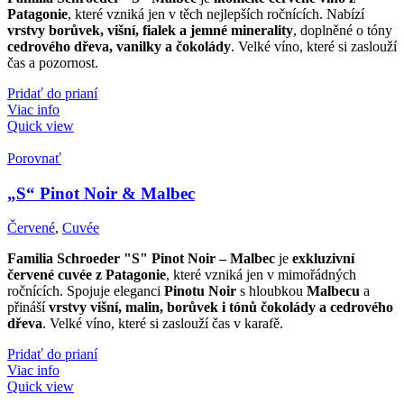
Patagonie
, které vzniká jen v těch nejlepších ročnících. Nabízí
vrstvy borůvek, višní, fialek a jemné minerality
, doplněné o tóny
cedrového dřeva, vanilky a čokolády
. Velké víno, které si zaslouží
čas a pozornost.
Pridať do prianí
Viac info
Quick view
Porovnať
„S“ Pinot Noir & Malbec
Červené
,
Cuvée
Familia Schroeder "S" Pinot Noir – Malbec
je
exkluzivní
červené cuvée z Patagonie
, které vzniká jen v mimořádných
ročnících. Spojuje eleganci
Pinotu Noir
s hloubkou
Malbecu
a
přináší
vrstvy višní, malin, borůvek i tónů čokolády a cedrového
dřeva
. Velké víno, které si zaslouží čas v karafě.
Pridať do prianí
Viac info
Quick view