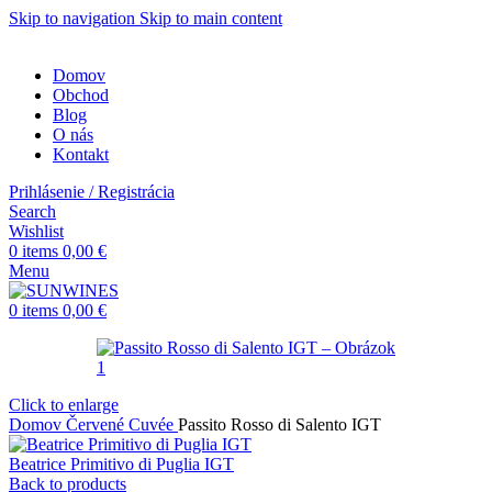
Skip to navigation
Skip to main content
Domov
Obchod
Blog
O nás
Kontakt
Prihlásenie / Registrácia
Search
Wishlist
0
items
0,00
€
Menu
0
items
0,00
€
Click to enlarge
Domov
Červené
Cuvée
Passito Rosso di Salento IGT
Beatrice Primitivo di Puglia IGT
Back to products