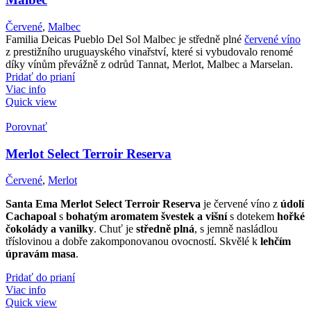
Červené
,
Malbec
Familia Deicas Pueblo Del Sol Malbec je středně plné
červené víno
z prestižního uruguayského vinařství, které si vybudovalo renomé
díky vínům převážně z odrůd Tannat, Merlot, Malbec a Marselan.
Pridať do prianí
Viac info
Quick view
Porovnať
Merlot Select Terroir Reserva
Červené
,
Merlot
Santa Ema Merlot Select Terroir Reserva
je červené víno z
údolí
Cachapoal
s
bohatým aromatem švestek a višní
s dotekem
hořké
čokolády a vanilky
. Chuť je
středně plná
, s jemně nasládlou
tříslovinou a dobře zakomponovanou ovocností. Skvělé k
lehčím
úpravám masa
.
Pridať do prianí
Viac info
Quick view