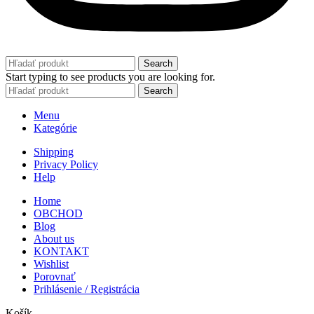
Search
Start typing to see products you are looking for.
Search
Menu
Kategórie
Shipping
Privacy Policy
Help
Home
OBCHOD
Blog
About us
KONTAKT
Wishlist
Porovnať
Prihlásenie / Registrácia
Košík