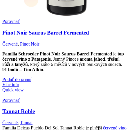
Porovnať
Pinot Noir Saurus Barrel Fermented
Červené
,
Pinot Noir
Familia Schroeder Pinot Noir Saurus Barrel Fermented
je
top
červené víno z Patagonie
. Jemný Pinot s
aroma jahod, třešní,
růží a lanýžů
, který zrálo 6 měsíců v nových barikových sudech.
91 bodů – Tim Atkin
.
Pridať do prianí
Viac info
Quick view
Porovnať
Tannat Roble
Červené
,
Tannat
Familia Deicas Pueblo Del Sol Tannat Roble je plnější
červené víno