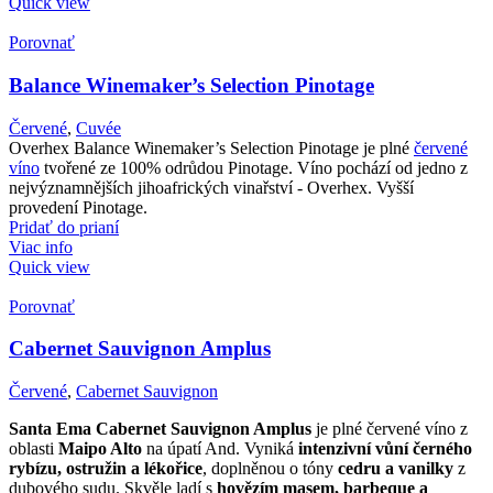
Quick view
Porovnať
Balance Winemaker’s Selection Pinotage
Červené
,
Cuvée
Overhex Balance Winemaker’s Selection Pinotage je plné
červené
víno
tvořené ze 100% odrůdou Pinotage. Víno pochází od jedno z
nejvýznamnějších jihoafrických vinařství - Overhex. Vyšší
provedení Pinotage.
Pridať do prianí
Viac info
Quick view
Porovnať
Cabernet Sauvignon Amplus
Červené
,
Cabernet Sauvignon
Santa Ema Cabernet Sauvignon Amplus
je plné červené víno z
oblasti
Maipo Alto
na úpatí And. Vyniká
intenzivní vůní černého
rybízu, ostružin a lékořice
, doplněnou o tóny
cedru a vanilky
z
dubového sudu. Skvěle ladí s
hovězím masem, barbeque a