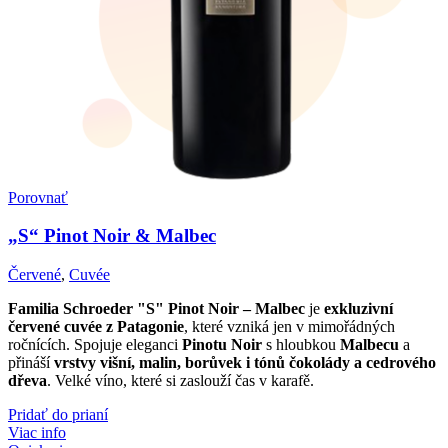
Porovnať
„S“ Pinot Noir & Malbec
Červené
,
Cuvée
Familia Schroeder "S" Pinot Noir – Malbec
je
exkluzivní
červené cuvée z Patagonie
, které vzniká jen v mimořádných
ročnících. Spojuje eleganci
Pinotu Noir
s hloubkou
Malbecu
a
přináší
vrstvy višní, malin, borůvek i tónů čokolády a cedrového
dřeva
. Velké víno, které si zaslouží čas v karafě.
Pridať do prianí
Viac info