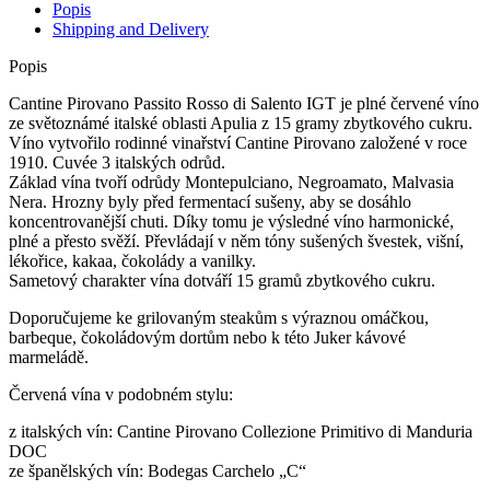
Popis
Shipping and Delivery
Popis
Cantine Pirovano Passito Rosso di Salento IGT je plné červené víno
ze světoznámé italské oblasti Apulia z 15 gramy zbytkového cukru.
Víno vytvořilo rodinné vinařství Cantine Pirovano založené v roce
1910. Cuvée 3 italských odrůd.
Základ vína tvoří odrůdy Montepulciano, Negroamato, Malvasia
Nera. Hrozny byly před fermentací sušeny, aby se dosáhlo
koncentrovanější chuti. Díky tomu je výsledné víno harmonické,
plné a přesto svěží. Převládají v něm tóny sušených švestek, višní,
lékořice, kakaa, čokolády a vanilky.
Sametový charakter vína dotváří 15 gramů zbytkového cukru.
Doporučujeme ke grilovaným steakům s výraznou omáčkou,
barbeque, čokoládovým dortům nebo k této Juker kávové
marmeládě.
Červená vína v podobném stylu:
z italských vín: Cantine Pirovano Collezione Primitivo di Manduria
DOC
ze španělských vín: Bodegas Carchelo „C“